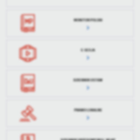
treści w postaci wiadomości, ofert, komunikatów mediów
społecznościowych.
MONITOR POLSKI
E-SESJA
DZIENNIK USTAW
PRAWO LOKALNE
DZIENNIK URZĘDOWY WOJ. WLKP