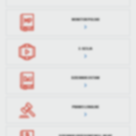
treści w postaci wiadomości, ofert, komunikatów mediów
społecznościowych.
MONITOR POLSKI
E-SESJA
DZIENNIK USTAW
PRAWO LOKALNE
DZIENNIK URZĘDOWY WOJ. WLKP